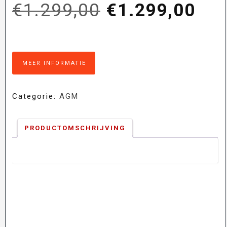
Oorspronkelij
Hui
€
1.299,00
€
1.299,00
prijs
prij
MEER INFORMATIE
was:
is:
Categorie:
AGM
€1.299,00.
€1.
PRODUCTOMSCHRIJVING