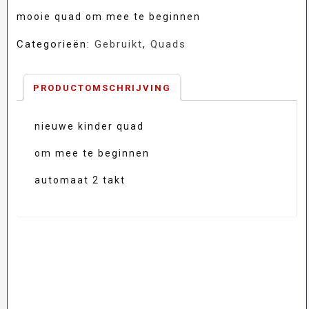
was:
is:
mooie quad om mee te beginnen
Categorieën:
Gebruikt
,
Quads
€295,00.
€275,0
PRODUCTOMSCHRIJVING
nieuwe kinder quad
om mee te beginnen
automaat 2 takt