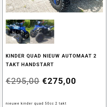
KINDER QUAD NIEUW AUTOMAAT 2
TAKT HANDSTART
Oorspronkelijk
Huidig
€
295,00
€
275,00
prijs
prijs
nieuwe kinder quad 50cc 2 takt