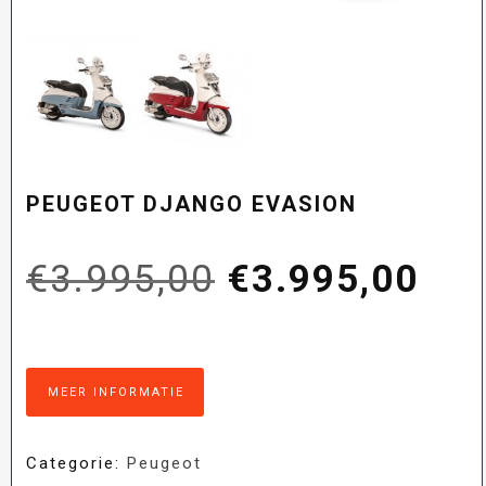
PEUGEOT DJANGO EVASION
Oorspronkelij
Hui
€
3.995,00
€
3.995,00
prijs
prij
MEER INFORMATIE
was:
is:
Categorie:
Peugeot
€3.995,00.
€3.