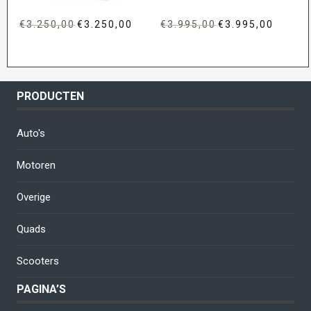
€
3.250,00
Oorspronkelijke
€
3.250,00
Huidige
€
3.995,00
Oorspronkelijke
€
3.995,00
Huidige
prijs
prijs
prijs
prijs
was:
is:
was:
is:
€3.250,00.
€3.250,00.
€3.995,00.
€3.995,00
PRODUCTEN
Auto's
Motoren
Overige
Quads
Scooters
PAGINA’S