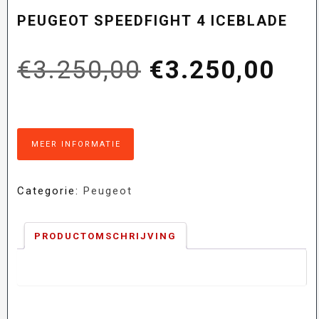
PEUGEOT SPEEDFIGHT 4 ICEBLADE
Oorspronkelij
Hui
€
3.250,00
€
3.250,00
prijs
prij
MEER INFORMATIE
was:
is:
Categorie:
Peugeot
€3.250,00.
€3.
PRODUCTOMSCHRIJVING