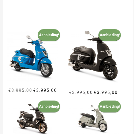
Aanbieding!
Aanbieding!
€
3.995,00
Oorspronkelijke
€
3.995,00
Huidige
€
3.995,00
Oorspronkelijke
€
3.995,00
Huidige
prijs
prijs
prijs
prijs
was:
is:
Aanbieding!
Aanbieding!
was:
is:
€3.995,00.
€3.995,00.
€3.995,00.
€3.995,00