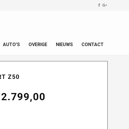
AUTO’S
OVERIGE
NIEUWS
CONTACT
RT Z50
orspronkelijke
Huidige
€
2.799,00
rijs
prijs