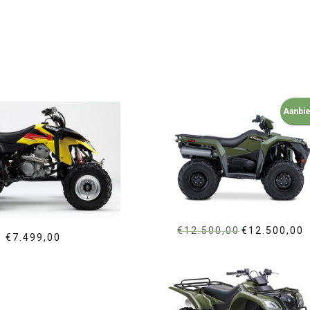
Aanbie
€
12.500,00
Oorspronkelijke
€
12.500,00
H
€
7.499,00
prijs
p
was:
is
€12.500,00.
€