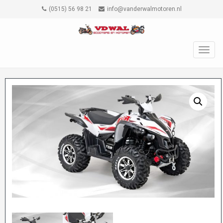
(0515) 56 98 21
info@vanderwalmotoren.nl
TOGG
NAVIG