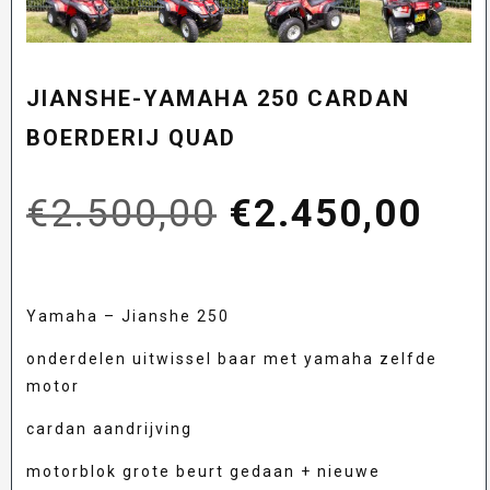
JIANSHE-YAMAHA 250 CARDAN
BOERDERIJ QUAD
Oorspronkelij
Hui
€
2.500,00
€
2.450,00
prijs
prij
Yamaha – Jianshe 250
was:
is:
onderdelen uitwissel baar met yamaha zelfde
motor
€2.500,00.
€2.
cardan aandrijving
motorblok grote beurt gedaan + nieuwe