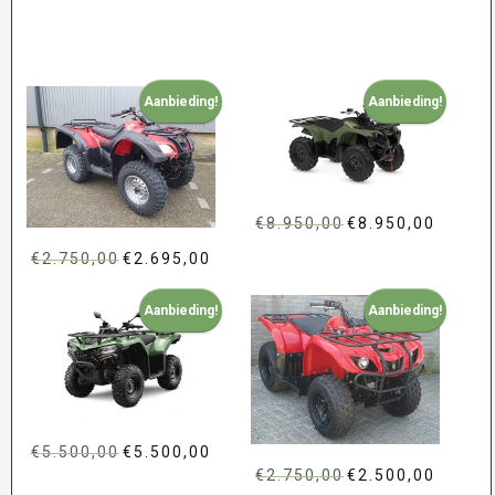
Aanbieding!
Aanbieding!
€
8.950,00
Oorspronkelijke
€
8.950,00
Huidige
prijs
prijs
€
2.750,00
Oorspronkelijke
€
2.695,00
Huidige
was:
is:
prijs
prijs
Aanbieding!
Aanbieding!
€8.950,00.
€8.950,00
was:
is:
€2.750,00.
€2.695,00.
€
5.500,00
Oorspronkelijke
€
5.500,00
Huidige
€
2.750,00
Oorspronkelijke
€
2.500,00
Huidige
prijs
prijs