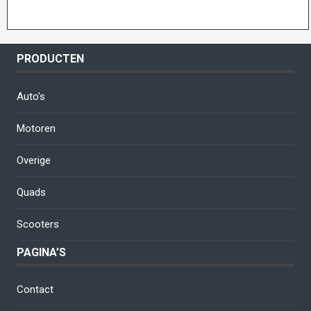
prijs
prijs
was:
is:
was:
is:
€5.500,00.
€5.500,00.
€2.750,00.
€2.500,00
PRODUCTEN
Auto's
Motoren
Overige
Quads
Scooters
PAGINA’S
Contact