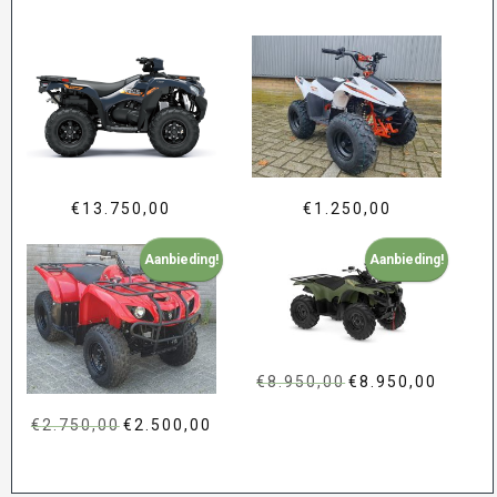
€
13.750,00
€
1.250,00
Aanbieding!
Aanbieding!
€
8.950,00
Oorspronkelijke
€
8.950,00
Huidige
prijs
prijs
€
2.750,00
Oorspronkelijke
€
2.500,00
Huidige
was:
is:
prijs
prijs
€8.950,00.
€8.950,00
was:
is: