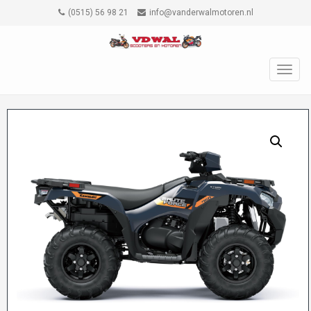
(0515) 56 98 21
info@vanderwalmotoren.nl
TOGG
NAVIG