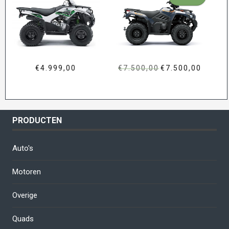
€
4.999,00
€
7.500,00
Oorspronkelijke
€
7.500,00
Huidige
prijs
prijs
was:
is:
€7.500,00.
€7.500,00
PRODUCTEN
Auto's
Motoren
Overige
Quads